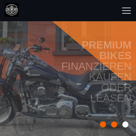
PREMIUM
BIKES
FINANZIEREN
KAUFEN
ODER
LEASEN